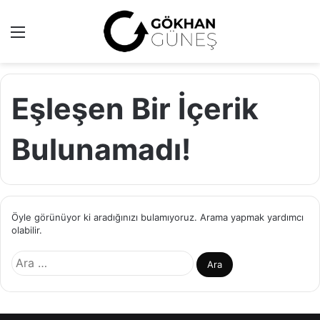
Menü
A
y
...
Eşleşen Bir İçerik
Bulunamadı!
Öyle görünüyor ki aradığınızı bulamıyoruz. Arama yapmak yardımcı
olabilir.
A
r
a
m
a