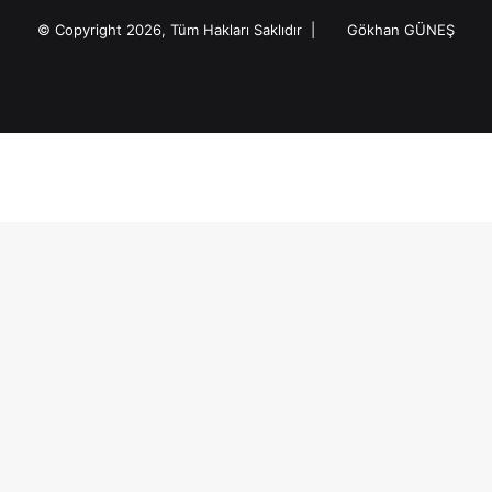
:
© Copyright 2026, Tüm Hakları Saklıdır |
Gökhan GÜNEŞ
Facebook
Twitter
LinkedIn
YouTube
Instagram