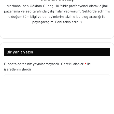
Merhaba, ben Gökhan Güneş. 10 Yıldır profesyonel olarak dijital
pazarlama ve seo tarafında çalışmalar yapıyorum. Sektörde edinmiş
olduğum tüm bilgi ve deneyimlerimi sizinle bu blog aracılığı ile
paylaşacağım. Beni takip edin :)
I
n
W
F
T
L
Y
s
e
a
w
i
o
t
b
c
i
n
u
Bir yanıt yazın
a
s
e
t
k
T
g
i
b
t
e
u
E-posta adresiniz yayınlanmayacak.
Gerekli alanlar
*
ile
r
t
o
e
d
b
işaretlenmişlerdir
a
e
o
r
I
e
Y
m
s
k
n
i
o
r
u
m