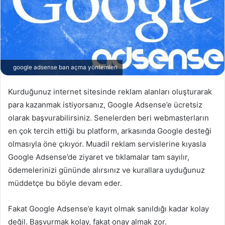
'
s
d
t
a
a
t
g
a
ö
google adsense ban açma yöntemleri
k
n
i
d
Kurduğunuz internet sitesinde reklam alanları oluşturarak
p
e
para kazanmak istiyorsanız, Google Adsense’e ücretsiz
e
r
olarak başvurabilirsiniz. Senelerden beri webmasterların
d
m
i
e
en çok tercih ettiği bu platform, arkasında Google desteği
n
k
olmasıyla öne çıkıyor. Muadil reklam servislerine kıyasla
Google Adsense’de ziyaret ve tıklamalar tam sayılır,
ödemelerinizi gününde alırsınız ve kurallara uyduğunuz
müddetçe bu böyle devam eder.
Fakat Google Adsense’e kayıt olmak sanıldığı kadar kolay
değil. Başvurmak kolay, fakat onay almak zor.