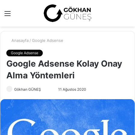
Menü
A
y
...
Anasayfa
/
Google Adsense
Google Adsense
Google Adsense Kolay Onay
Alma Yöntemleri
Gökhan GÜNEŞ
T
B
11 Ağustos 2020
w
i
i
r
t
e
t
-
e
p
r
o