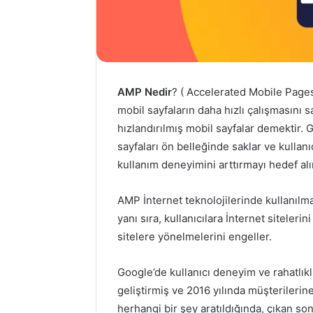
d
m
i
e
n
k
AMP
Nedir
? ( Accelerated Mobile Pages
mobil sayfaların daha hızlı çalışmasını 
hızlandırılmış mobil sayfalar demektir
sayfaları ön belleğinde saklar ve kullanı
kullanım deneyimini arttırmayı hedef alı
AMP İnternet teknolojilerinde kullanılm
yanı sıra, kullanıcılara İnternet siteler
sitelere yönelmelerini engeller.
Google’de kullanıcı deneyim ve rahatlık
geliştirmiş ve 2016 yılında müşterileri
herhangi bir şey aratıldığında, çıkan s