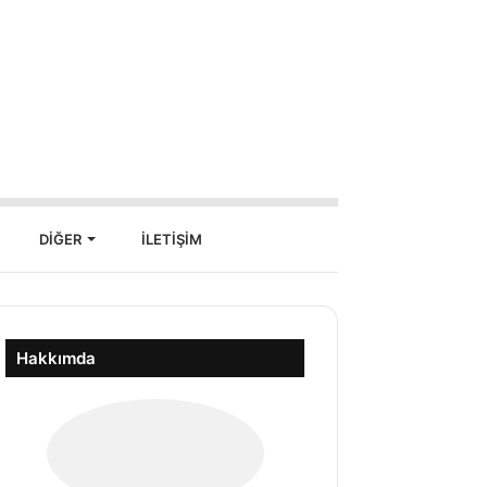
Arama
DİĞER
İLETİŞİM
yap
Hakkımda
...