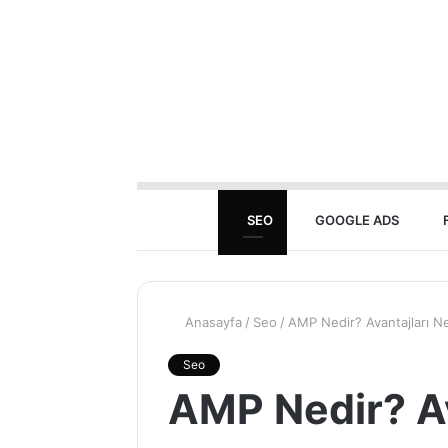
SEO
GOOGLE ADS
Anasayfa
/
Seo
/
AMP Nedir? Avantajları Ne
Seo
AMP Nedir? Av