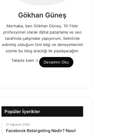
Gökhan Güneş
Merhaba, ben Gökhan Güneş. 10 Yıldır
profesyonel olarak dijital pazarlama ve seo
tarafında çalışmalar yapıyorum. Sektörde
edinmiş olduğum tüm bilgi ve deneyimlerimi
sizinle bu blog aracılığı ile paylaşacağım.
Takipte kalın :)
Devamını Oku
I
n
F
T
L
Y
s
a
w
i
o
t
c
i
n
u
a
e
t
k
T
g
b
t
e
u
Popüler İçerikler
r
o
e
d
b
a
21 Ağustos 2020
o
r
I
e
Facebook Retargeting Nedir? Nasıl
m
k
n